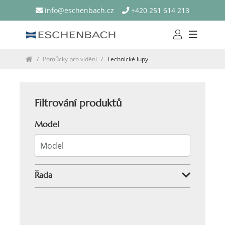
info@eschenbach.cz
+420 251 614 213
Pomůcky pro vidění
Technické lupy
Filtrování produktů
Model
Řada